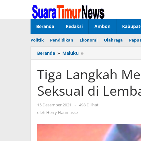
Lewati
ke
konten
Beranda
Redaksi
Ambon
Kabupat
Politik
Pendidikan
Ekonomi
Olahraga
Papua
Beranda
»
Maluku
»
Tiga
Langkah
Menag
Tiga Langkah M
Cegah
Kekerasan
Seksual di Lemb
Seksual
di
Lembaga
15 Desember 2021
oleh
-
498 Dilihat
Pendidikan
Herry
oleh
Herry Haumasse
Agama
Haumasse