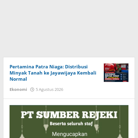
Suara
Pertamina Patra Niaga: Distribusi
Minyak Tanah ke Jayawijaya Kembali
Timur
Normal
News
Ekonomi
5 Agustus 2026
oleh
Herry
Haumasse