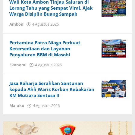
Wali Kota Ambon Tinjau Saluran di
Lorong Tahu yang Sempat Viral, Ajak
Warga Disiplin Buang Sampah
Ambon
4 Agustus 2026
oleh
Herry
Haumasse
Pertamina Patra Niaga Perkuat
Ketersediaan dan Layanan
Penyaluran BBM di Masohi
Ekonomi
4 Agustus 2026
oleh
Herry
Haumasse
Jasa Raharja Serahkan Santunan
kepada Ahli Waris Korban Kebakaran
KM Mutiara Sentosa II
Maluku
4 Agustus 2026
oleh
Herry
Haumasse