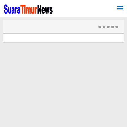
Lewati
ke
konten