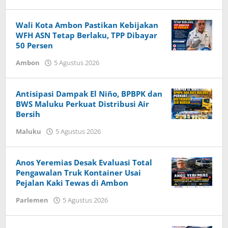
Herry
Haumasse
Wali Kota Ambon Pastikan Kebijakan
WFH ASN Tetap Berlaku, TPP Dibayar
50 Persen
Ambon
5 Agustus 2026
oleh
Herry
Haumasse
Antisipasi Dampak El Niño, BPBPK dan
BWS Maluku Perkuat Distribusi Air
Bersih
Maluku
5 Agustus 2026
oleh
Herry
Haumasse
Anos Yeremias Desak Evaluasi Total
Pengawalan Truk Kontainer Usai
Pejalan Kaki Tewas di Ambon
Parlemen
5 Agustus 2026
oleh
Herry
Haumasse