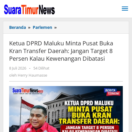
Lewati
ke
konten
Beranda
»
Parlemen
»
Ketua
DPRD
Maluku
Ketua DPRD Maluku Minta Pusat Buka
Minta
Kran Transfer Daerah: Jangan Target 8
Pusat
Persen Kalau Kewenangan Dibatasi
Buka
Kran
8 Juli 2026
oleh
-
54 Dilihat
Transfer
Herry
oleh
Herry Haumasse
Daerah:
Haumasse
Jangan
Target
8
Persen
Kalau
Kewenangan
Dibatasi