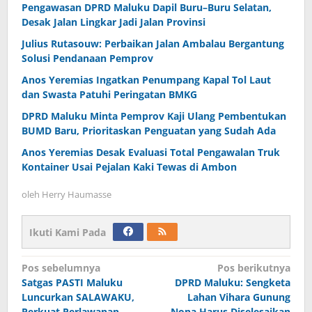
Pengawasan DPRD Maluku Dapil Buru–Buru Selatan,
Desak Jalan Lingkar Jadi Jalan Provinsi
Julius Rutasouw: Perbaikan Jalan Ambalau Bergantung
Solusi Pendanaan Pemprov
Anos Yeremias Ingatkan Penumpang Kapal Tol Laut
dan Swasta Patuhi Peringatan BMKG
DPRD Maluku Minta Pemprov Kaji Ulang Pembentukan
BUMD Baru, Prioritaskan Penguatan yang Sudah Ada
Anos Yeremias Desak Evaluasi Total Pengawalan Truk
Kontainer Usai Pejalan Kaki Tewas di Ambon
oleh
Herry Haumasse
Ikuti Kami Pada
Navigasi
Pos sebelumnya
Pos berikutnya
Satgas PASTI Maluku
DPRD Maluku: Sengketa
pos
Luncurkan SALAWAKU,
Lahan Vihara Gunung
Perkuat Perlawanan
Nona Harus Diselesaikan