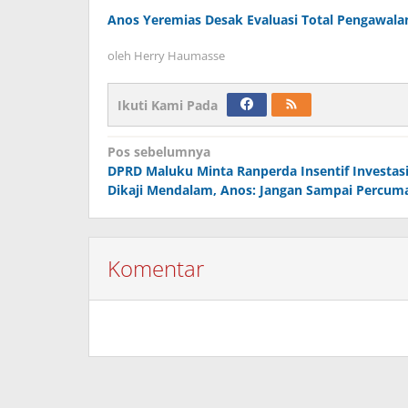
Anos Yeremias Desak Evaluasi Total Pengawala
oleh
Herry Haumasse
Ikuti Kami Pada
Navigasi
Pos sebelumnya
DPRD Maluku Minta Ranperda Insentif Investas
pos
Dikaji Mendalam, Anos: Jangan Sampai Percum
Komentar