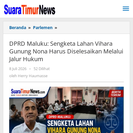
Lewati
ke
konten
Beranda
»
Parlemen
»
DPRD
Maluku:
Sengketa
DPRD Maluku: Sengketa Lahan Vihara
Lahan
Gunung Nona Harus Diselesaikan Melalui
Vihara
Jalur Hukum
Gunung
Nona
8 Juli 2026
oleh
-
52 Dilihat
Harus
Herry
oleh
Herry Haumasse
Diselesaikan
Haumasse
Melalui
Jalur
Hukum