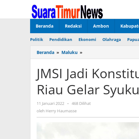
Lewati
ke
konten
Beranda
Redaksi
Ambon
Kabupat
Politik
Pendidikan
Ekonomi
Olahraga
Papua
Beranda
»
Maluku
»
JMSI
Jadi
Konstituen
JMSI Jadi Konsti
Dewan
Pers,
Riau Gelar Syuk
JMSI
Riau
Gelar
11 Januari 2022
oleh
-
468 Dilihat
Syukuran
Herry
oleh
Herry Haumasse
Haumasse