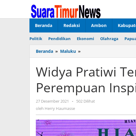
Lewati
ke
konten
Beranda
Redaksi
Ambon
Kabupat
Politik
Pendidikan
Ekonomi
Olahraga
Papua
Beranda
»
Maluku
»
Widya
Pratiwi
Terima
Widya Pratiwi T
Anugerah
Perempuan
Perempuan Inspi
Inspiratif
2021
27 Desember 2021
oleh
-
502 Dilihat
Herry
oleh
Herry Haumasse
Haumasse