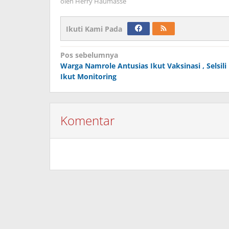
oleh
Herry Haumasse
Ikuti Kami Pada
Navigasi
Pos sebelumnya
Warga Namrole Antusias Ikut Vaksinasi , Selsili
pos
Ikut Monitoring
Komentar