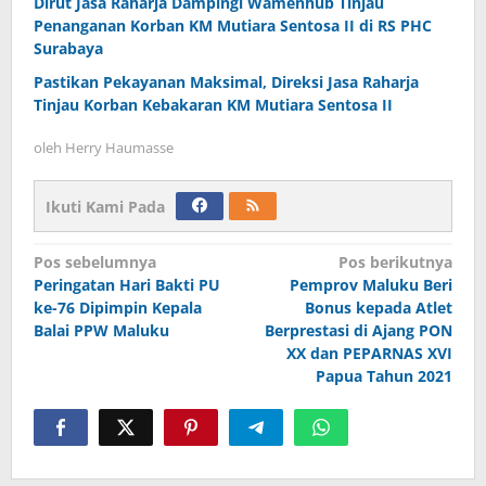
Dirut Jasa Raharja Dampingi Wamenhub Tinjau
Penanganan Korban KM Mutiara Sentosa II di RS PHC
Surabaya
Pastikan Pekayanan Maksimal, Direksi Jasa Raharja
Tinjau Korban Kebakaran KM Mutiara Sentosa II
oleh
Herry Haumasse
Ikuti Kami Pada
Navigasi
Pos sebelumnya
Pos berikutnya
Peringatan Hari Bakti PU
Pemprov Maluku Beri
pos
ke-76 Dipimpin Kepala
Bonus kepada Atlet
Balai PPW Maluku
Berprestasi di Ajang PON
XX dan PEPARNAS XVI
Papua Tahun 2021