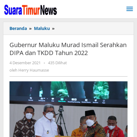
Lewati
ke
konten
Beranda
»
Maluku
»
Gubernur
Maluku
Murad
Gubernur Maluku Murad Ismail Serahkan
Ismail
DIPA dan TKDD Tahun 2022
Serahkan
DIPA
4 Desember 2021
oleh
-
435 Dilihat
dan
Herry
oleh
Herry Haumasse
TKDD
Haumasse
Tahun
2022