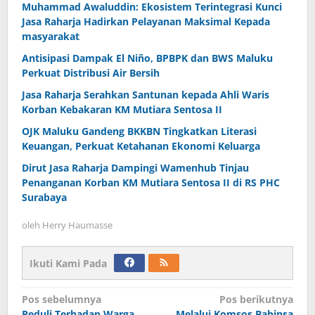
Muhammad Awaluddin: Ekosistem Terintegrasi Kunci
Jasa Raharja Hadirkan Pelayanan Maksimal Kepada
masyarakat
Antisipasi Dampak El Niño, BPBPK dan BWS Maluku
Perkuat Distribusi Air Bersih
Jasa Raharja Serahkan Santunan kepada Ahli Waris
Korban Kebakaran KM Mutiara Sentosa II
OJK Maluku Gandeng BKKBN Tingkatkan Literasi
Keuangan, Perkuat Ketahanan Ekonomi Keluarga
Dirut Jasa Raharja Dampingi Wamenhub Tinjau
Penanganan Korban KM Mutiara Sentosa II di RS PHC
Surabaya
oleh
Herry Haumasse
Ikuti Kami Pada
Navigasi
Pos sebelumnya
Pos berikutnya
Peduli Terhadap Warga
Melalui Komsos Babinsa