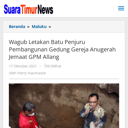
Lewati
ke
konten
Beranda
»
Maluku
»
Wagub
Letakan
Batu
Wagub Letakan Batu Penjuru
Penjuru
Pembangunan Gedung Gereja Anugerah
Pembangunan
Jemaat GPM Allang
Gedung
Gereja
17 Oktober 2021
oleh
-
759 Dilihat
Anugerah
Herry
oleh
Herry Haumasse
Jemaat
Haumasse
GPM
Allang