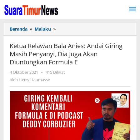
Lewati
ke
konten
Beranda
»
Maluku
»
Ketua
Relawan
Bala
Ketua Relawan Bala Anies: Andai Giring
Anies:
Masih Penyanyi, Dia Juga Akan
Andai
Diuntungkan Formula E
Giring
Masih
4 Oktober 2021
oleh
-
415 Dilihat
Penyanyi,
Herry
oleh
Herry Haumasse
Dia
Haumasse
Juga
Akan
Diuntungkan
Formula
E