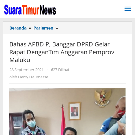
Lewati
ke
konten
Beranda
»
Parlemen
»
Bahas
APBD
P,
Bahas APBD P, Banggar DPRD Gelar
Banggar
Rapat DenganTim Anggaran Pemprov
DPRD
Maluku
Gelar
Rapat
28 September 2021
oleh
-
627 Dilihat
DenganTim
Herry
oleh
Herry Haumasse
Anggaran
Haumasse
Pemprov
Maluku