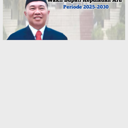
Terbaru
Semangat Kemerdekaan, Bandara Pattimura Ambon Bersolek
Merah Putih Sambut HUT RI ke-81
Pertamina Patra Niaga: Distribusi Minyak Tanah ke
Jayawijaya Kembali Normal
Anos Yeremias Ingatkan Penumpang Kapal Tol Laut dan
Swasta Patuhi Peringatan BMKG