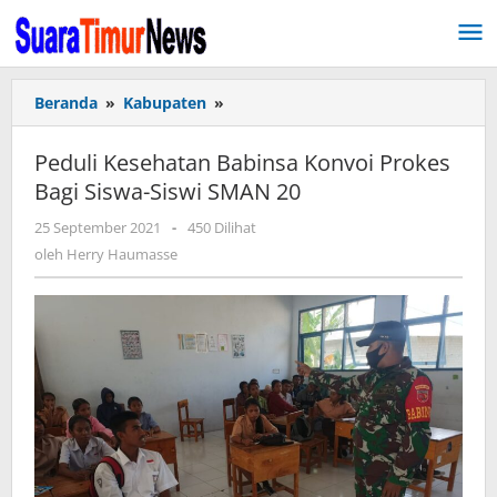
Lewati
ke
konten
Beranda
»
Kabupaten
»
Peduli
Kesehatan
Babinsa
Peduli Kesehatan Babinsa Konvoi Prokes
Konvoi
Bagi Siswa-Siswi SMAN 20
Prokes
Bagi
25 September 2021
oleh
-
450 Dilihat
Siswa-
Herry
oleh
Herry Haumasse
Siswi
Haumasse
SMAN
20