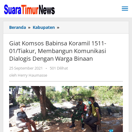
Lewati
ke
konten
Beranda
»
Kabupaten
»
Giat
Komsos
Babinsa
Giat Komsos Babinsa Koramil 1511-
Koramil
01/Tiakur, Membangun Komunikasi
1511-
Dialogis Dengan Warga Binaan
01/Tiakur,
Membangun
25 September 2021
oleh
-
501 Dilihat
Komunikasi
Herry
oleh
Herry Haumasse
Dialogis
Haumasse
Dengan
Warga
Binaan