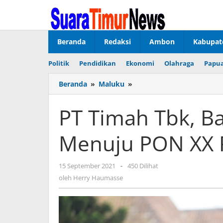
Lewati
ke
konten
Beranda
Redaksi
Ambon
Kabupat
Politik
Pendidikan
Ekonomi
Olahraga
Papua
Beranda
»
Maluku
»
PT
Timah
Tbk,
PT Timah Tbk, Ba
Bantu
Atlet
Menuju PON XX 
Babel
Menuju
PON
15 September 2021
oleh
-
450 Dilihat
XX
Herry
oleh
Herry Haumasse
Papua
Haumasse