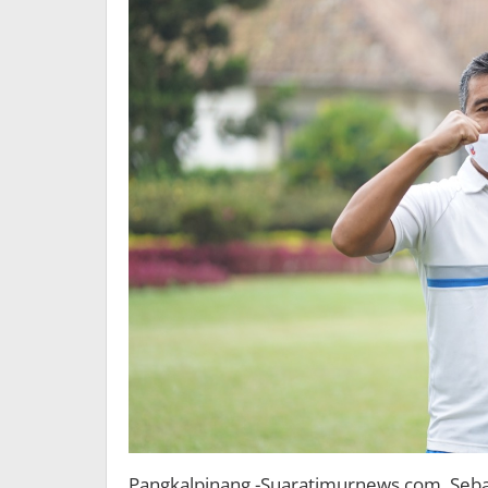
Pangkalpinang,-Suaratimurnews.com Seban