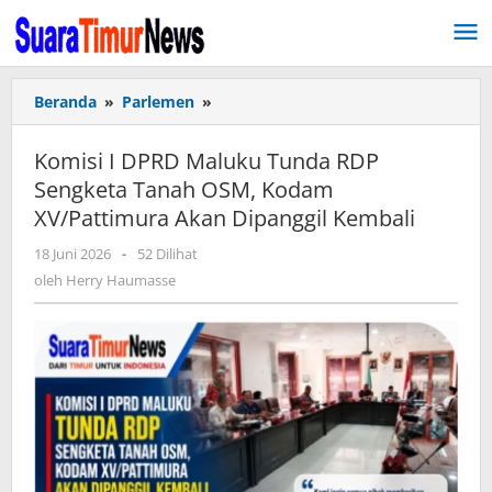
Lewati
ke
konten
Beranda
»
Parlemen
»
Komisi
I
DPRD
Komisi I DPRD Maluku Tunda RDP
Maluku
Sengketa Tanah OSM, Kodam
Tunda
XV/Pattimura Akan Dipanggil Kembali
RDP
Sengketa
18 Juni 2026
oleh
-
52 Dilihat
Tanah
Herry
oleh
Herry Haumasse
OSM,
Haumasse
Kodam
XV/Pattimura
Akan
Dipanggil
Kembali