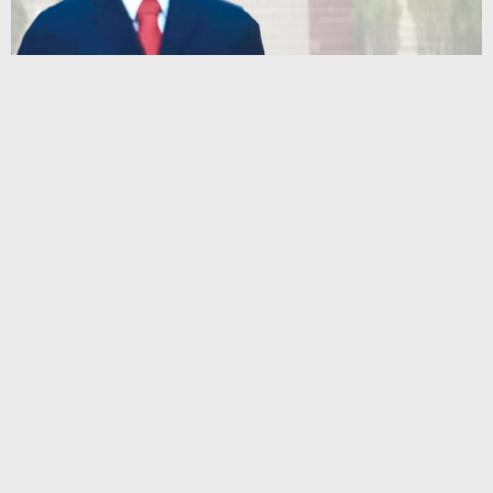
Terbaru
Muhammad Awaluddin: Ekosistem Terintegrasi Kunci Jasa
Raharja Hadirkan Pelayanan Maksimal Kepada masyarakat
Hotel Santika Premiere Ambon Gelar Fun Walk, Perkuat
Kebersamaan dan Semangat Sehat Karyawan
Program CSR Unggulan Pertamina Patra Niaga Regional
Papua Maluku Borong 5 Penghargaan ISRA 2026
Komisi III DPRD SBB Tinjau Puskesmas Kairatu, Respons
Aduan Dampak Aktivitas Galian C
Mahasiswa Ambalau Soroti Lemahnya Fungsi Pengawasan