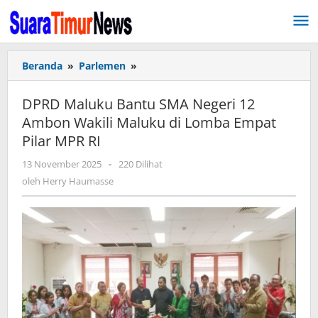
Lewati
ke
konten
Beranda
»
Parlemen
»
DPRD
Maluku
Bantu
DPRD Maluku Bantu SMA Negeri 12
SMA
Ambon Wakili Maluku di Lomba Empat
Negeri
Pilar MPR RI
12
Ambon
13 November 2025
oleh
-
220 Dilihat
Wakili
Herry
oleh
Herry Haumasse
Maluku
Haumasse
di
Lomba
Empat
Pilar
MPR
RI