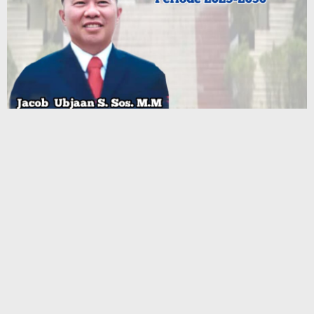
Terbaru
Program CSR Unggulan Pertamina Patra Niaga Regional
Papua Maluku Borong 5 Penghargaan ISRA 2026
Komisi III DPRD SBB Tinjau Puskesmas Kairatu, Respons
Aduan Dampak Aktivitas Galian C
Mahasiswa Ambalau Soroti Lemahnya Fungsi Pengawasan
DPRD Maluku Dapil Buru–Buru Selatan, Desak Jalan Lingkar
Jadi Jalan Provinsi