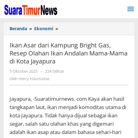
Lewati
ke
konten
Beranda
»
Ekonomi
»
Ikan
Asar
dari
Ikan Asar dari Kampung Bright Gas,
Kampung
Resep Olahan Ikan Andalan Mama-Mama
Bright
di Kota Jayapura
Gas,
Resep
5 Oktober 2025
oleh
-
224 Dilihat
Olahan
Herry
oleh
Herry Haumasse
Ikan
Haumasse
Andalan
Mama-
Jayapura, -Suaratimurnews. com Kaya akan hasil
Mama
di
tangkapan laut, ikan menjadi komoditas utama di
Kota
kota Jayapura. Tidak hanya dijual sebagai ikan
Jayapura
segar, salah satu olahan khas yang digemari
adalah ikan asap atau dalam bahasa sehari-hari