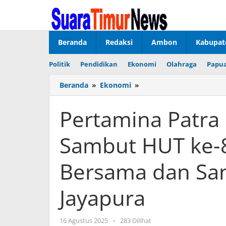
Lewati
ke
konten
Beranda
Redaksi
Ambon
Kabupat
Politik
Pendidikan
Ekonomi
Olahraga
Papua
Beranda
»
Ekonomi
»
Pertamina
Patra
Niaga
Pertamina Patra
Papua
Maluku
Sambut HUT ke-
Sambut
HUT
ke-
Bersama dan San
80
RI
Jayapura
dengan
Doa
Bersama
16 Agustus 2025
oleh
-
283 Dilihat
dan