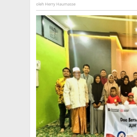
Herry
oleh
Herry Haumasse
Santunan
Haumasse
Anak
Yatim
di
Jayapura