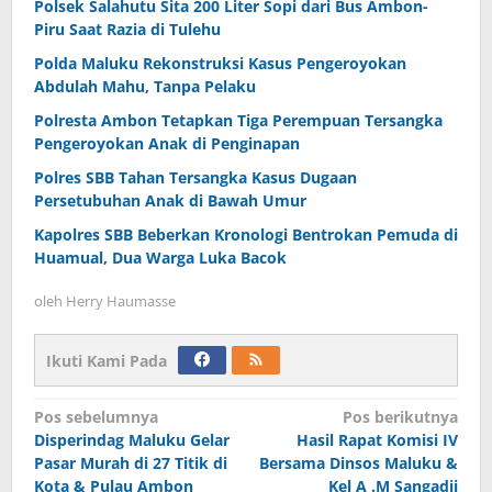
Polsek Salahutu Sita 200 Liter Sopi dari Bus Ambon-
Piru Saat Razia di Tulehu
Polda Maluku Rekonstruksi Kasus Pengeroyokan
Abdulah Mahu, Tanpa Pelaku
Polresta Ambon Tetapkan Tiga Perempuan Tersangka
Pengeroyokan Anak di Penginapan
Polres SBB Tahan Tersangka Kasus Dugaan
Persetubuhan Anak di Bawah Umur
Kapolres SBB Beberkan Kronologi Bentrokan Pemuda di
Huamual, Dua Warga Luka Bacok
oleh
Herry Haumasse
Ikuti Kami Pada
Navigasi
Pos sebelumnya
Pos berikutnya
Disperindag Maluku Gelar
Hasil Rapat Komisi IV
pos
Pasar Murah di 27 Titik di
Bersama Dinsos Maluku &
Kota & Pulau Ambon
Kel A .M Sangadji