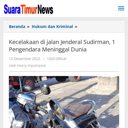
Lewati
ke
konten
Beranda
»
Hukum dan Kriminal
»
Kecelakaan
di
jalan
Kecelakaan di jalan Jenderal Sudirman, 1
Jenderal
Pengendara Meninggal Dunia
Sudirman,
1
13 Desember 2022
oleh
-
1260 Dilihat
Pengendara
Herry
oleh
Herry Haumasse
Meninggal
Haumasse
Dunia