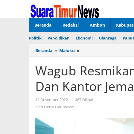
Lewati
ke
konten
Beranda
Redaksi
Ambon
Kabupat
Politik
Pendidikan
Ekonomi
Olahraga
Papua
Beranda
»
Maluku
»
Wagub
Resmikan
Gedung
Wagub Resmikan
Serbaguna
Dan
Dan Kantor Jema
Kantor
Jemaat
GPM
12 Desember 2022
oleh
-
467 Dilihat
Ariate
Herry
oleh
Herry Haumasse
Haumasse