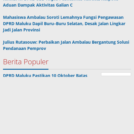
Aduan Dampak Aktivitas Galian C
Mahasiswa Ambalau Soroti Lemahnya Fungsi Pengawasan
DPRD Maluku Dapil Buru–Buru Selatan, Desak Jalan Lingkar
Jadi Jalan Provinsi
Julius Rutasouw: Perbaikan Jalan Ambalau Bergantung Solusi
Pendanaan Pemprov
Berita Populer
DPRD Maluku Pastikan 10 Oktober Batas
Akhir Pembahasan APBD P 2023
Kadis Dan Kabid Disperindag Buru Selatan
Malas Berkantor
Ini Tenggapan Ketua IAGI Maluku Terkait
Pembatalan Proyek LIN dan Ambon New Port
DPRD Maluku Resmi Bentuk Pansus LKPJ