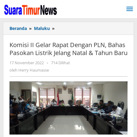
Lewati
ke
konten
Beranda
»
Maluku
»
Komisi
II
Gelar
Komisi II Gelar Rapat Dengan PLN, Bahas
Rapat
Pasokan Listrik Jelang Natal & Tahun Baru
Dengan
PLN,
17 November 2022
oleh
-
714 Dilihat
Bahas
Herry
oleh
Herry Haumasse
Pasokan
Haumasse
Listrik
Jelang
Natal
&
Tahun
Baru