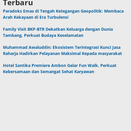
Terbaru
Paradoks Emas di Tengah Ketegangan Geopolitik: Membaca
Arah Kekayaan di Era Turbulensi
Family Visit BKP-BTR Dekatkan Keluarga dengan Dunia
Tambang, Perkuat Budaya Keselamatan
Muhammad Awaluddin: Ekosistem Terintegrasi Kunci Jasa
Raharja Hadirkan Pelayanan Maksimal Kepada masyarakat
Hotel Santika Premiere Ambon Gelar Fun Walk, Perkuat
Kebersamaan dan Semangat Sehat Karyawan
Program CSR Unggulan Pertamina Patra Niaga Regional
Papua Maluku Borong 5 Penghargaan ISRA 2026
Berita Populer
DPRD Maluku Pastikan 10 Oktober Batas
Akhir Pembahasan APBD P 2023