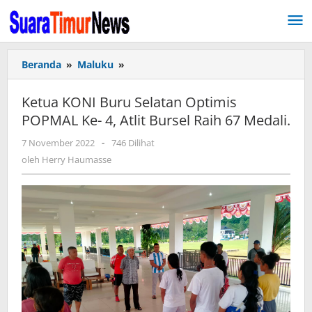
Lewati
ke
konten
Beranda
»
Maluku
»
Ketua
KONI
Buru
Ketua KONI Buru Selatan Optimis
Selatan
POPMAL Ke- 4, Atlit Bursel Raih 67 Medali.
Optimis
POPMAL
7 November 2022
oleh
-
746 Dilihat
Ke-
Herry
oleh
Herry Haumasse
4,
Haumasse
Atlit
Bursel
Raih
67
Medali.