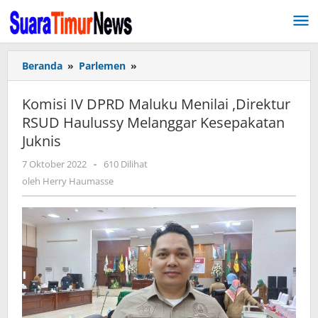
Lewati
ke
konten
Beranda
»
Parlemen
»
Komisi
IV
DPRD
Komisi IV DPRD Maluku Menilai ,Direktur
Maluku
RSUD Haulussy Melanggar Kesepakatan
Menilai
Juknis
,Direktur
RSUD
7 Oktober 2022
oleh
-
610 Dilihat
Haulussy
Herry
oleh
Herry Haumasse
Melanggar
Haumasse
Kesepakatan
Juknis