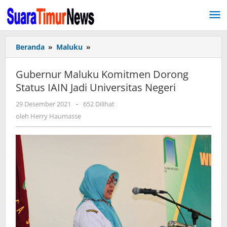
Lewati
ke
konten
Beranda
»
Maluku
»
Gubernur
Maluku
Komitmen
Gubernur Maluku Komitmen Dorong
Dorong
Status IAIN Jadi Universitas Negeri
Status
IAIN
29 Desember 2021
oleh
-
652 Dilihat
Jadi
Herry
oleh
Herry Haumasse
Universitas
Haumasse
Negeri