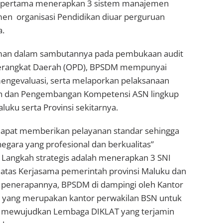
ng pertama menerapkan 3 sistem manajemen
men organisasi Pendidikan diuar perguruan
a.
iman dalam sambutannya pada pembukaan audit
 Perangkat Daerah (OPD), BPSDM mempunyai
ngevaluasi, serta melaporkan pelaksanaan
han dan Pengembangan Kompetensi ASN lingkup
uku serta Provinsi sekitarnya.
dapat memberikan pelayanan standar sehingga
egara yang profesional dan berkualitas”
tu Langkah strategis adalah menerapkan 3 SNI
atas Kerjasama pemerintah provinsi Maluku dan
m penerapannya, BPSDM di dampingi oleh Kantor
an yang merupakan kantor perwakilan BSN untuk
am mewujudkan Lembaga DIKLAT yang terjamin