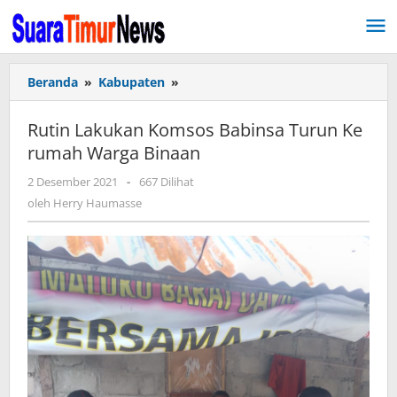
Lewati
ke
konten
Beranda
»
Kabupaten
»
Rutin
Lakukan
Komsos
Rutin Lakukan Komsos Babinsa Turun Ke
Babinsa
rumah Warga Binaan
Turun
Ke
2 Desember 2021
oleh
-
667 Dilihat
rumah
Herry
oleh
Herry Haumasse
Warga
Haumasse
Binaan