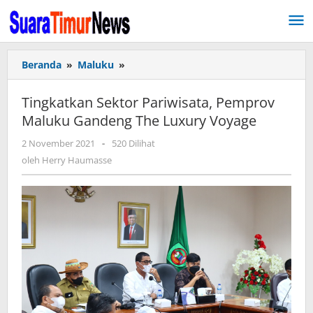
Lewati
ke
konten
Beranda
»
Maluku
»
Tingkatkan
Sektor
Pariwisata,
Tingkatkan Sektor Pariwisata, Pemprov
Pemprov
Maluku Gandeng The Luxury Voyage
Maluku
Gandeng
2 November 2021
oleh
-
520 Dilihat
The
Herry
oleh
Herry Haumasse
Luxury
Haumasse
Voyage