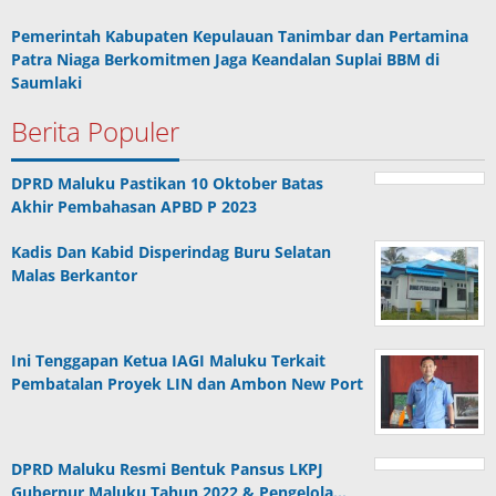
Terbaru
Program CSR Unggulan Pertamina Patra Niaga Regional
Papua Maluku Borong 5 Penghargaan ISRA 2026
Komisi III DPRD SBB Tinjau Puskesmas Kairatu, Respons
Aduan Dampak Aktivitas Galian C
Mahasiswa Ambalau Soroti Lemahnya Fungsi Pengawasan
DPRD Maluku Dapil Buru–Buru Selatan, Desak Jalan Lingkar
Jadi Jalan Provinsi
Julius Rutasouw: Perbaikan Jalan Ambalau Bergantung Solusi
Pendanaan Pemprov
Pemerintah Kabupaten Kepulauan Tanimbar dan Pertamina