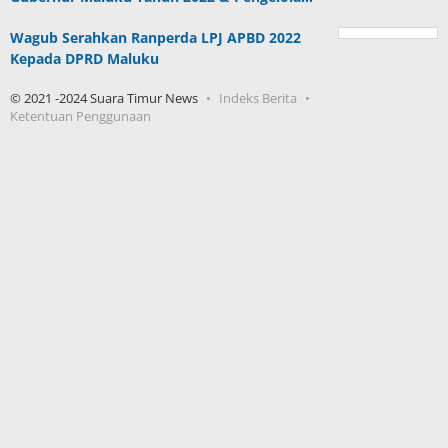
Patra Niaga Berkomitmen Jaga Keandalan Suplai BBM di
Saumlaki
Berita Populer
DPRD Maluku Pastikan 10 Oktober Batas
Akhir Pembahasan APBD P 2023
Kadis Dan Kabid Disperindag Buru Selatan
Malas Berkantor
Ini Tenggapan Ketua IAGI Maluku Terkait
Pembatalan Proyek LIN dan Ambon New Port
DPRD Maluku Resmi Bentuk Pansus LKPJ
Gubernur Maluku Tahun 2022 & Pengelola…
Wagub Serahkan Ranperda LPJ APBD 2022