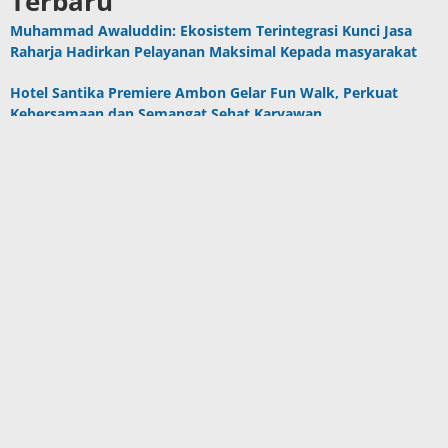
Terbaru
Muhammad Awaluddin: Ekosistem Terintegrasi Kunci Jasa
Raharja Hadirkan Pelayanan Maksimal Kepada masyarakat
Hotel Santika Premiere Ambon Gelar Fun Walk, Perkuat
Kebersamaan dan Semangat Sehat Karyawan
Program CSR Unggulan Pertamina Patra Niaga Regional
Papua Maluku Borong 5 Penghargaan ISRA 2026
Komisi III DPRD SBB Tinjau Puskesmas Kairatu, Respons
Aduan Dampak Aktivitas Galian C
Mahasiswa Ambalau Soroti Lemahnya Fungsi Pengawasan
DPRD Maluku Dapil Buru–Buru Selatan, Desak Jalan Lingkar
Jadi Jalan Provinsi
Berita Populer
DPRD Maluku Pastikan 10 Oktober Batas
Akhir Pembahasan APBD P 2023