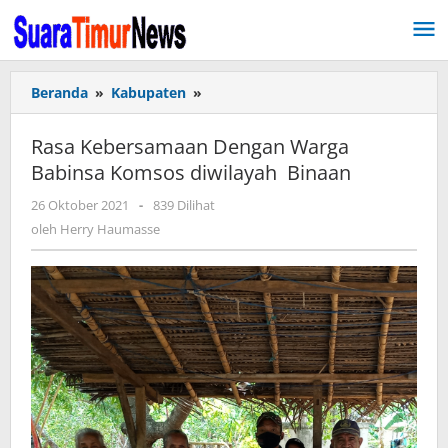
Lewati
ke
konten
Beranda
»
Kabupaten
»
Rasa
Kebersamaan
Dengan
Rasa Kebersamaan Dengan Warga
Warga
Babinsa Komsos diwilayah Binaan
Babinsa
Komsos
26 Oktober 2021
oleh
-
839 Dilihat
diwilayah
Herry
oleh
Herry Haumasse
Binaan
Haumasse