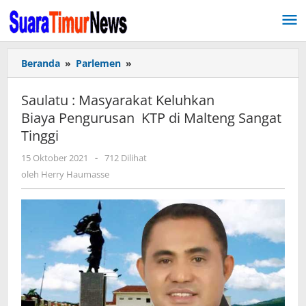
Lewati
ke
konten
Beranda
»
Parlemen
»
Saulatu
:
Masyarakat
Saulatu : Masyarakat Keluhkan
Keluhkan
Biaya Pengurusan KTP di Malteng Sangat
Biaya Pengurusan
Tinggi
KTP
di Malteng
15 Oktober 2021
oleh
-
712 Dilihat
Sangat
Herry
oleh
Herry Haumasse
Tinggi
Haumasse