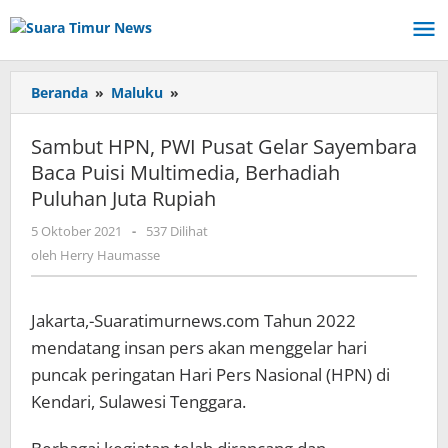
Lewati
ke
konten
Beranda
»
Maluku
»
Sambut
HPN,
PWI
Sambut HPN, PWI Pusat Gelar Sayembara
Pusat
Baca Puisi Multimedia, Berhadiah
Gelar
Puluhan Juta Rupiah
Sayembara
Baca
5 Oktober 2021
oleh
-
537 Dilihat
Puisi
Herry
oleh
Herry Haumasse
Multimedia,
Haumasse
Berhadiah
Puluhan
Jakarta,-Suaratimurnews.com Tahun 2022
Juta
Rupiah
mendatang insan pers akan menggelar hari
puncak peringatan Hari Pers Nasional (HPN) di
Kendari, Sulawesi Tenggara.