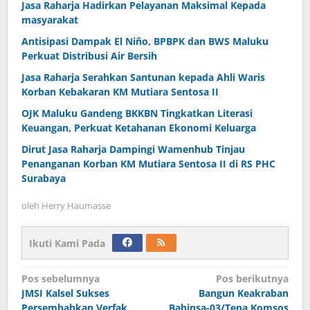
Jasa Raharja Hadirkan Pelayanan Maksimal Kepada
masyarakat
Antisipasi Dampak El Niño, BPBPK dan BWS Maluku
Perkuat Distribusi Air Bersih
Jasa Raharja Serahkan Santunan kepada Ahli Waris
Korban Kebakaran KM Mutiara Sentosa II
OJK Maluku Gandeng BKKBN Tingkatkan Literasi
Keuangan, Perkuat Ketahanan Ekonomi Keluarga
Dirut Jasa Raharja Dampingi Wamenhub Tinjau
Penanganan Korban KM Mutiara Sentosa II di RS PHC
Surabaya
oleh
Herry Haumasse
Ikuti Kami Pada
Navigasi
Pos sebelumnya
Pos berikutnya
JMSI Kalsel Sukses
Bangun Keakraban
pos
Persembahkan Verfak
Babinsa-03/Tepa Komsos