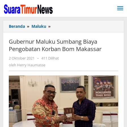
Lewati
ke
konten
Beranda
»
Maluku
»
Gubernur
Maluku Sumbang
Biaya
Gubernur Maluku Sumbang Biaya
Pengobatan
Pengobatan Korban Bom Makassar
Korban
Bom
2 Oktober 2021
oleh
-
411 Dilihat
Makassar
Herry
oleh
Herry Haumasse
Haumasse