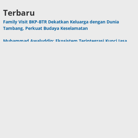
Terbaru
Family Visit BKP-BTR Dekatkan Keluarga dengan Dunia
Tambang, Perkuat Budaya Keselamatan
Muhammad Awaluddin: Ekosistem Terintegrasi Kunci Jasa
Raharja Hadirkan Pelayanan Maksimal Kepada masyarakat
Hotel Santika Premiere Ambon Gelar Fun Walk, Perkuat
Kebersamaan dan Semangat Sehat Karyawan
Program CSR Unggulan Pertamina Patra Niaga Regional
Papua Maluku Borong 5 Penghargaan ISRA 2026
Komisi III DPRD SBB Tinjau Puskesmas Kairatu, Respons
Aduan Dampak Aktivitas Galian C
Berita Populer
DPRD Maluku Pastikan 10 Oktober Batas