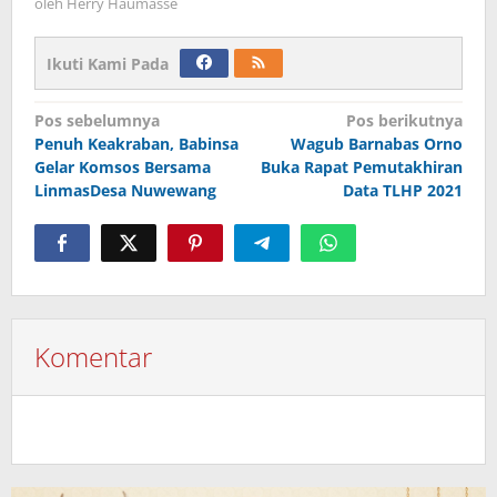
oleh
Herry Haumasse
Ikuti Kami Pada
Navigasi
Pos sebelumnya
Pos berikutnya
Penuh Keakraban, Babinsa
Wagub Barnabas Orno
pos
Gelar Komsos Bersama
Buka Rapat Pemutakhiran
LinmasDesa Nuwewang
Data TLHP 2021
Komentar