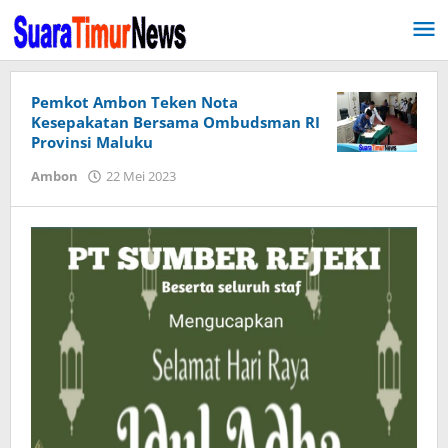
Lewati
ke
konten
Pemkot Ambon Teken Nota
Kesepakatan Bersama Ombudsman RI
Provinsi Maluku
Ambon
22 Mei 2023
oleh
Herry
Haumasse