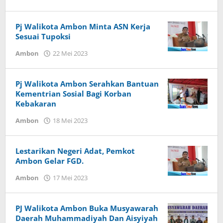
Herry
Haumasse
Pj Walikota Ambon Minta ASN Kerja
Sesuai Tupoksi
Ambon
22 Mei 2023
oleh
Herry
Haumasse
Pj Walikota Ambon Serahkan Bantuan
Kementrian Sosial Bagi Korban
Kebakaran
Ambon
18 Mei 2023
oleh
Herry
Haumasse
Lestarikan Negeri Adat, Pemkot
Ambon Gelar FGD.
Ambon
17 Mei 2023
oleh
Herry
Haumasse
PJ Walikota Ambon Buka Musyawarah
Daerah Muhammadiyah Dan Aisyiyah