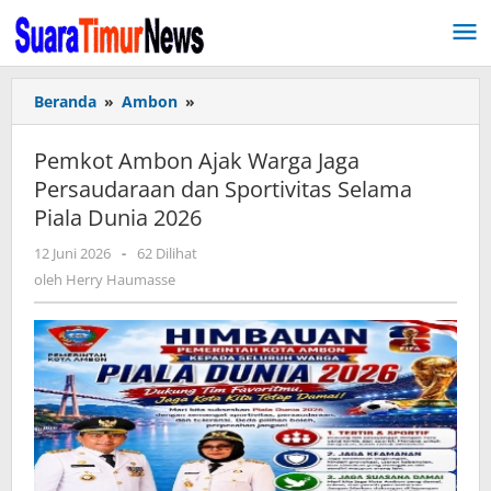
Lewati
ke
konten
Beranda
»
Ambon
»
Pemkot
Ambon
Ajak
Pemkot Ambon Ajak Warga Jaga
Warga
Persaudaraan dan Sportivitas Selama
Jaga
Piala Dunia 2026
Persaudaraan
dan
12 Juni 2026
oleh
-
62 Dilihat
Sportivitas
Herry
oleh
Herry Haumasse
Selama
Haumasse
Piala
Dunia
2026