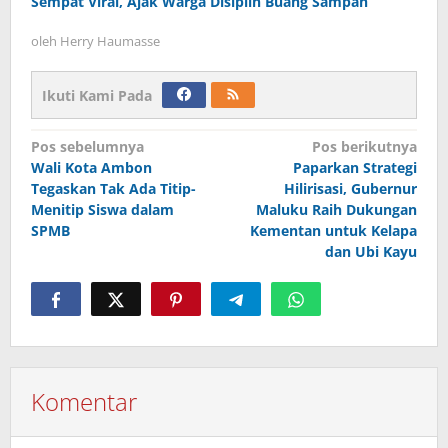
Sempat Viral, Ajak Warga Disiplin Buang Sampah
oleh
Herry Haumasse
Ikuti Kami Pada
Navigasi
Pos sebelumnya
Pos berikutnya
Wali Kota Ambon
Paparkan Strategi
pos
Tegaskan Tak Ada Titip-
Hilirisasi, Gubernur
Menitip Siswa dalam
Maluku Raih Dukungan
SPMB
Kementan untuk Kelapa
dan Ubi Kayu
Komentar