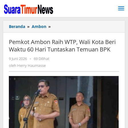
Lewati
ke
konten
Beranda
»
Ambon
»
Pemkot
Ambon
Raih
Pemkot Ambon Raih WTP, Wali Kota Beri
WTP,
Waktu 60 Hari Tuntaskan Temuan BPK
Wali
Kota
9 Juni 2026
oleh
-
69 Dilihat
Beri
Herry
oleh
Herry Haumasse
Waktu
Haumasse
60
Hari
Tuntaskan
Temuan
BPK