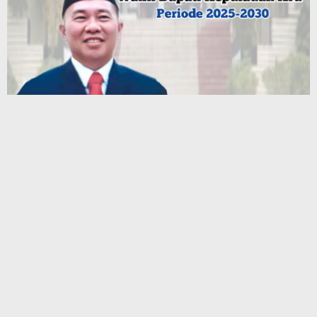
Terbaru
Family Visit BKP-BTR Dekatkan Keluarga dengan Dunia
Tambang, Perkuat Budaya Keselamatan
Muhammad Awaluddin: Ekosistem Terintegrasi Kunci Jasa
Raharja Hadirkan Pelayanan Maksimal Kepada masyarakat
Hotel Santika Premiere Ambon Gelar Fun Walk, Perkuat
Kebersamaan dan Semangat Sehat Karyawan