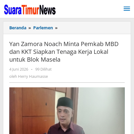
Lewati
ke
konten
Beranda
»
Parlemen
»
Yan
Zamora
Noach
Yan Zamora Noach Minta Pemkab MBD
Minta
dan KKT Siapkan Tenaga Kerja Lokal
Pemkab
untuk Blok Masela
MBD
dan
4 Juni 2026
oleh
-
99 Dilihat
KKT
Herry
oleh
Herry Haumasse
Siapkan
Haumasse
Tenaga
Kerja
Lokal
untuk
Blok
Masela