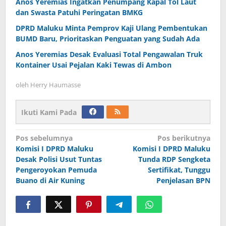
Anos Yeremias Ingatkan Penumpang Kapal Tol Laut
dan Swasta Patuhi Peringatan BMKG
DPRD Maluku Minta Pemprov Kaji Ulang Pembentukan
BUMD Baru, Prioritaskan Penguatan yang Sudah Ada
Anos Yeremias Desak Evaluasi Total Pengawalan Truk
Kontainer Usai Pejalan Kaki Tewas di Ambon
oleh
Herry Haumasse
Ikuti Kami Pada
Navigasi
Pos sebelumnya
Pos berikutnya
Komisi I DPRD Maluku
Komisi I DPRD Maluku
pos
Desak Polisi Usut Tuntas
Tunda RDP Sengketa
Pengeroyokan Pemuda
Sertifikat, Tunggu
Buano di Air Kuning
Penjelasan BPN