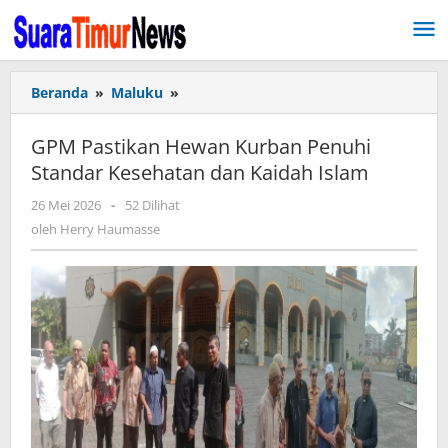
Lewati
ke
konten
Beranda
»
Maluku
»
GPM
Pastikan
Hewan
GPM Pastikan Hewan Kurban Penuhi
Kurban
Standar Kesehatan dan Kaidah Islam
Penuhi
Standar
26 Mei 2026
oleh
-
52 Dilihat
Kesehatan
Herry
oleh
Herry Haumasse
dan
Haumasse
Kaidah
Islam