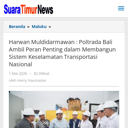
Lewati
ke
konten
Beranda
»
Maluku
»
Harwan
Muldidarmawan
:
Harwan Muldidarmawan : Poltrada Bali
Poltrada
Ambil Peran Penting dalam Membangun
Bali
Sistem Keselamatan Transportasi
Ambil
Peran
Nasional
Penting
1 Mei 2026
oleh
-
82 Dilihat
dalam
Herry
oleh
Herry Haumasse
Membangun
Haumasse
Sistem
Keselamatan
Transportasi
Nasional