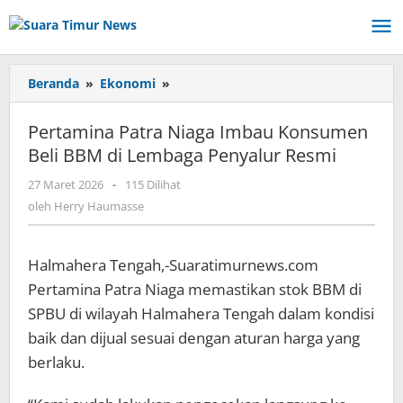
Lewati
ke
konten
Beranda
»
Ekonomi
»
Pertamina
Patra
Niaga
Pertamina Patra Niaga Imbau Konsumen
Imbau
Beli BBM di Lembaga Penyalur Resmi
Konsumen
Beli
27 Maret 2026
oleh
-
115 Dilihat
BBM
Herry
oleh
Herry Haumasse
di
Haumasse
Lembaga
Penyalur
Halmahera Tengah,-Suaratimurnews.com
Resmi
Pertamina Patra Niaga memastikan stok BBM di
SPBU di wilayah Halmahera Tengah dalam kondisi
baik dan dijual sesuai dengan aturan harga yang
berlaku.