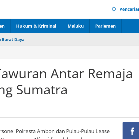
Pencaria
en
Hukum & Kriminal
Maluku
Parlemen
 Barat Daya
Tawuran Antar Remaja
ng Sumatra
sonel Polresta Ambon dan Pulau-Pulau Lease