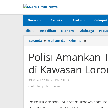
Lewati
ke
konten
Beranda
Redaksi
Ambon
Kabupat
Politik
Pendidikan
Ekonomi
Olahraga
Papua
Beranda
»
Hukum dan Kriminal
»
Polisi
Amankan
Tawuran
Polisi Amankan 
Antar
Remaja
di Kawasan Loro
di
Kawasan
Lorong
25 Maret 2026
oleh
-
134 Dilihat
Sumatra
Herry
oleh
Herry Haumasse
Haumasse
Polresta Ambon, -Suaratimurnews.com Per