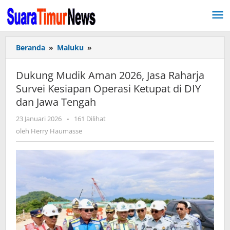
Lewati
ke
konten
Beranda
»
Maluku
»
Dukung
Mudik
Aman
Dukung Mudik Aman 2026, Jasa Raharja
2026,
Survei Kesiapan Operasi Ketupat di DIY
Jasa
dan Jawa Tengah
Raharja
Survei
23 Januari 2026
oleh
-
161 Dilihat
Kesiapan
Herry
oleh
Herry Haumasse
Operasi
Haumasse
Ketupat
di
DIY
dan
Jawa
Tengah