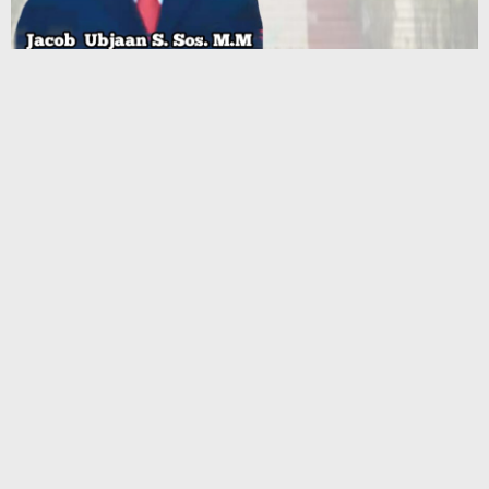
Terbaru
Program CSR Unggulan Pertamina Patra Niaga Regional
Papua Maluku Borong 5 Penghargaan ISRA 2026
Komisi III DPRD SBB Tinjau Puskesmas Kairatu, Respons
Aduan Dampak Aktivitas Galian C
Mahasiswa Ambalau Soroti Lemahnya Fungsi Pengawasan
DPRD Maluku Dapil Buru–Buru Selatan, Desak Jalan Lingkar
Jadi Jalan Provinsi
Julius Rutasouw: Perbaikan Jalan Ambalau Bergantung Solusi
Pendanaan Pemprov
Pemerintah Kabupaten Kepulauan Tanimbar dan Pertamina
Patra Niaga Berkomitmen Jaga Keandalan Suplai BBM di