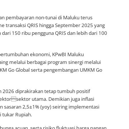
an pembayaran non-tunai di Maluku terus
lume transaksi QRIS hingga September 2025 yang
h dari 150 ribu pengguna QRIS dan lebih dari 100
pertumbuhan ekonomi, KPwBI Maluku
ng melalui berbagai program sinergi melalui
MKM Go Global serta pengembangan UMKM Go
2026 diprakirakan tetap tumbuh positif
sektorsektor utama. Demikian juga inflasi
an sasaran 2,5±1% (yoy) seiring implementasi
i tukar Rupiah.
unga acuan, serta risiko fluktuasi harga pangan