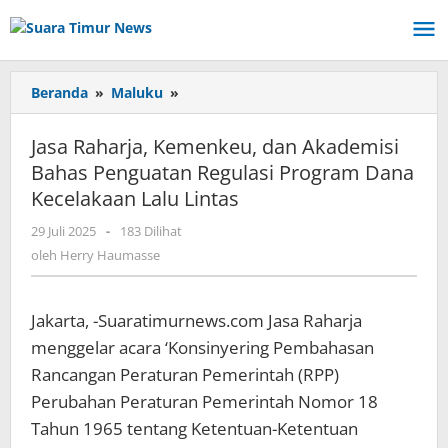
Lewati
ke
konten
Beranda
»
Maluku
»
Jasa
Raharja,
Kemenkeu,
Jasa Raharja, Kemenkeu, dan Akademisi
dan
Bahas Penguatan Regulasi Program Dana
Akademisi
Kecelakaan Lalu Lintas
Bahas
Penguatan
29 Juli 2025
oleh
-
183 Dilihat
Regulasi
Herry
oleh
Herry Haumasse
Program
Haumasse
Dana
Kecelakaan
Jakarta, -Suaratimurnews.com Jasa Raharja
Lalu
Lintas
menggelar acara ‘Konsinyering Pembahasan
Rancangan Peraturan Pemerintah (RPP)
Perubahan Peraturan Pemerintah Nomor 18
Tahun 1965 tentang Ketentuan-Ketentuan