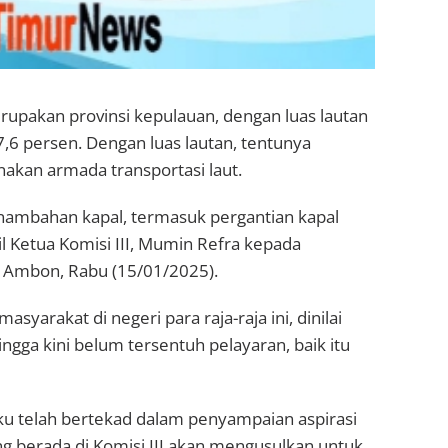
pakan provinsi kepulauan, dengan luas lautan
,6 persen. Dengan luas lautan, tentunya
nakan armada transportasi laut.
nambahan kapal, termasuk pergantian kapal
il Ketua Komisi III, Mumin Refra kepada
, Ambon, Rabu (15/01/2025).
yarakat di negeri para raja-raja ini, dinilai
gga kini belum tersentuh pelayaran, baik itu
ku telah bertekad dalam penyampaian aspirasi
ng berada di Komisi III akan mengusulkan untuk