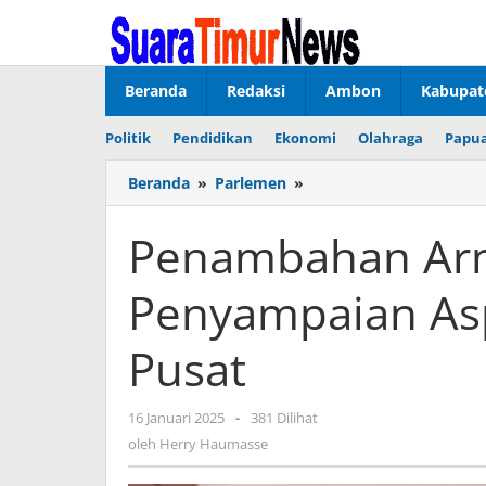
Lewati
ke
konten
Beranda
Redaksi
Ambon
Kabupat
Politik
Pendidikan
Ekonomi
Olahraga
Papua
Beranda
»
Parlemen
»
Penambahan
Armada
Laut
Penambahan Arm
Jadi
Fokus
Penyampaian Aspi
Penyampaian
Aspirasi
Komisi
Pusat
III
Ke
Pusat
16 Januari 2025
oleh
-
381 Dilihat
Herry
oleh
Herry Haumasse
Haumasse