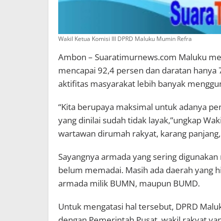
Wakil Ketua Komisi III DPRD Maluku Mumin Refra
Ambon – Suaratimurnews.com Maluku meru
mencapai 92,4 persen dan daratan hanya 7
aktifitas masyarakat lebih banyak menggu
“Kita berupaya maksimal untuk adanya pe
yang dinilai sudah tidak layak,”ungkap Wak
wartawan dirumah rakyat, karang panjang
Sayangnya armada yang sering digunakan mas
belum memadai. Masih ada daerah yang hin
armada milik BUMN, maupun BUMD.
Untuk mengatasi hal tersebut, DPRD Malu
dengan Pemerintah Pusat, wakil rakyat ya