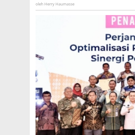
Herry
oleh
Herry Haumasse
Sumut
Haumasse