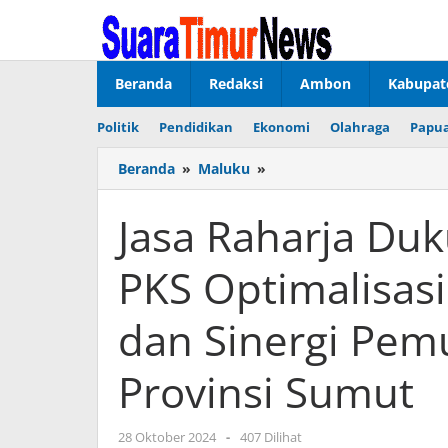
Lewati
ke
konten
Beranda
Redaksi
Ambon
Kabupat
Politik
Pendidikan
Ekonomi
Olahraga
Papua
Beranda
»
Maluku
»
Jasa
Raharja
Dukung
Jasa Raharja Du
Penandatanganan
PKS
PKS Optimalisas
Optimalisasi
Pemungutan
Pajak
dan Sinergi Pem
dan
Sinergi
Provinsi Sumut
Pemungutan
Opsen
di
28 Oktober 2024
oleh
-
407 Dilihat
Provinsi