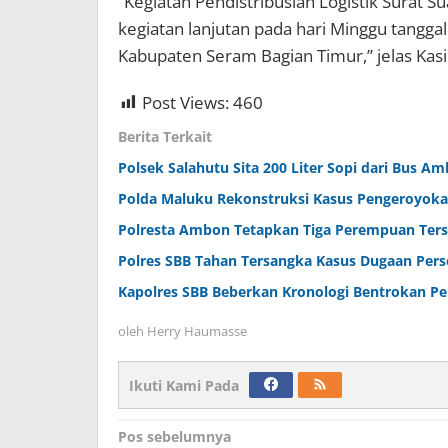
“Kegiatan Pendistribusian Logistik Surat 
kegiatan lanjutan pada hari Minggu tangg
Kabupaten Seram Bagian Timur,” jelas Kas
Post Views:
460
Berita Terkait
Polsek Salahutu Sita 200 Liter Sopi dari Bus Am
Polda Maluku Rekonstruksi Kasus Pengeroyok
Polresta Ambon Tetapkan Tiga Perempuan Ter
Polres SBB Tahan Tersangka Kasus Dugaan Pe
Kapolres SBB Beberkan Kronologi Bentrokan P
oleh
Herry Haumasse
Ikuti Kami Pada
Navigasi
Pos sebelumnya