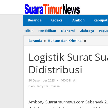
Lewati
ke
konten
Beranda
Redaksi
Ambon
Kabupat
Politik
Pendidikan
Ekonomi
Olahraga
Papua
Beranda
»
Hukum dan Kriminal
»
Logistik
Surat
Suara
Logistik Surat S
Pemilu
DPD
Didistribusi
Mulai
Didistribusi
30 Desember 2023
oleh
-
460 Dilihat
Herry
oleh
Herry Haumasse
Haumasse
Ambon,- Suaratmurnews.com Sebanyak 2.235