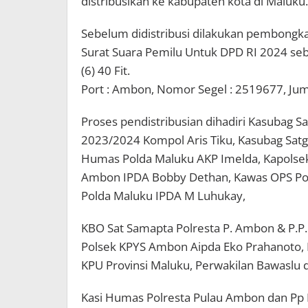
distribusikan ke kabupaten kota di Maluku.
Sebelum didistribusi dilakukan pembongka
Surat Suara Pemilu Untuk DPD RI 2024 s
(6) 40 Fit.
Port : Ambon, Nomor Segel : 2519677, Juml
Proses pendistribusian dihadiri Kasubag 
2023/2024 Kompol Aris Tiku, Kasubag Satga
Humas Polda Maluku AKP Imelda, Kapolsek 
Ambon IPDA Bobby Dethan, Kawas OPS Pol
Polda Maluku IPDA M Luhukay,
KBO Sat Samapta Polresta P. Ambon & P.P.
Polsek KPYS Ambon Aipda Eko Prahanoto, P
KPU Provinsi Maluku, Perwakilan Bawaslu
Kasi Humas Polresta Pulau Ambon dan Pp L