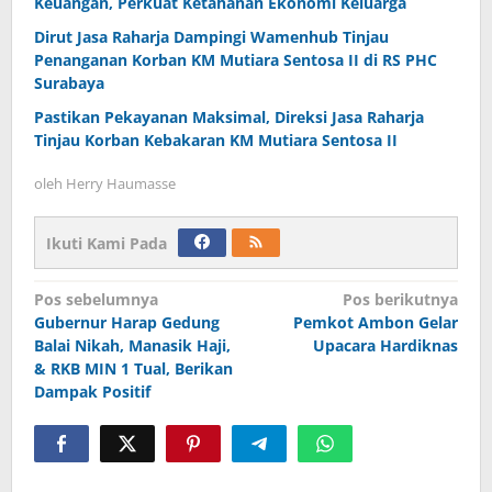
Keuangan, Perkuat Ketahanan Ekonomi Keluarga
Dirut Jasa Raharja Dampingi Wamenhub Tinjau
Penanganan Korban KM Mutiara Sentosa II di RS PHC
Surabaya
Pastikan Pekayanan Maksimal, Direksi Jasa Raharja
Tinjau Korban Kebakaran KM Mutiara Sentosa II
oleh
Herry Haumasse
Ikuti Kami Pada
Navigasi
Pos sebelumnya
Pos berikutnya
Gubernur Harap Gedung
Pemkot Ambon Gelar
pos
Balai Nikah, Manasik Haji,
Upacara Hardiknas
& RKB MIN 1 Tual, Berikan
Dampak Positif