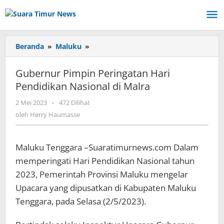
Lewati
ke
konten
Beranda
»
Maluku
»
Gubernur
Pimpin
Peringatan
Gubernur Pimpin Peringatan Hari
Hari
Pendidikan Nasional di Malra
Pendidikan
Nasional
2 Mei 2023
oleh
-
472 Dilihat
di
Herry
oleh
Herry Haumasse
Malra
Haumasse
Maluku Tenggara –Suaratimurnews.com Dalam
memperingati Hari Pendidikan Nasional tahun
2023, Pemerintah Provinsi Maluku mengelar
Upacara yang dipusatkan di Kabupaten Maluku
Tenggara, pada Selasa (2/5/2023).