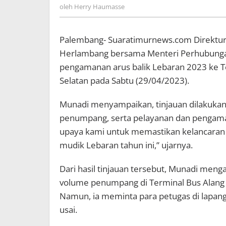
Herry
oleh
Herry Haumasse
di
Haumasse
Sumatera
Selatan
Palembang- Suaratimurnews.com Direktur
Herlambang bersama Menteri Perhubungan
pengamanan arus balik Lebaran 2023 ke T
Selatan pada Sabtu (29/04/2023).
Munadi menyampaikan, tinjauan dilakuka
penumpang, serta pelayanan dan pengamana
upaya kami untuk memastikan kelancaran
mudik Lebaran tahun ini,” ujarnya.
Dari hasil tinjauan tersebut, Munadi menga
volume penumpang di Terminal Bus Alang Al
Namun, ia meminta para petugas di lapang
usai.