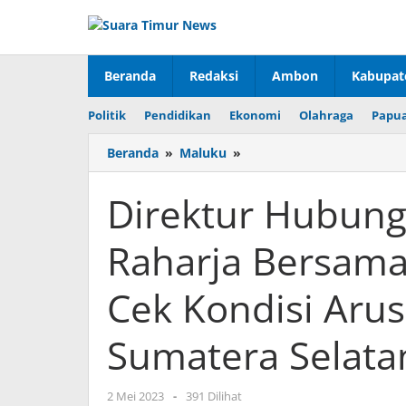
Lewati
ke
konten
Beranda
Redaksi
Ambon
Kabupat
Politik
Pendidikan
Ekonomi
Olahraga
Papua
Beranda
»
Maluku
»
Direktur
Hubungan
Kelembagaan
Direktur Hubung
Jasa
Raharja
Raharja Bersam
Bersama
Menteri
Perhubungan
Cek Kondisi Arus
Cek
Kondisi
Sumatera Selata
Arus
Balik
Lebaran
2 Mei 2023
oleh
-
391 Dilihat
2023