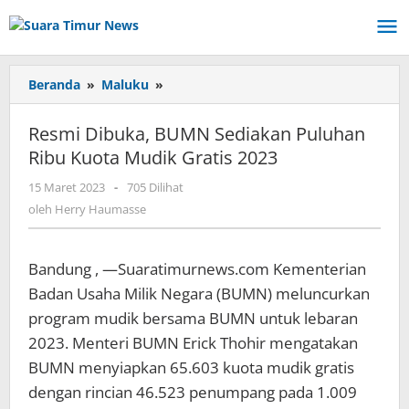
Lewati
ke
konten
Beranda
»
Maluku
»
Resmi
Dibuka,
BUMN
Resmi Dibuka, BUMN Sediakan Puluhan
Sediakan
Ribu Kuota Mudik Gratis 2023
Puluhan
Ribu
15 Maret 2023
oleh
-
705 Dilihat
Kuota
Herry
oleh
Herry Haumasse
Mudik
Haumasse
Gratis
2023
Bandung , —Suaratimurnews.com Kementerian
Badan Usaha Milik Negara (BUMN) meluncurkan
program mudik bersama BUMN untuk lebaran
2023. Menteri BUMN Erick Thohir mengatakan
BUMN menyiapkan 65.603 kuota mudik gratis
dengan rincian 46.523 penumpang pada 1.009