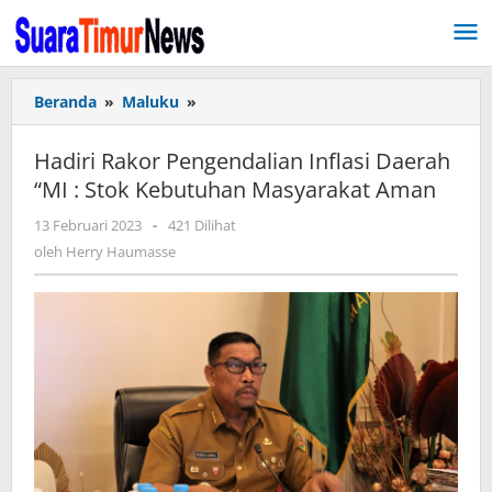
Lewati
ke
konten
Beranda
»
Maluku
»
Hadiri
Rakor
Pengendalian
Hadiri Rakor Pengendalian Inflasi Daerah
Inflasi
“MI : Stok Kebutuhan Masyarakat Aman
Daerah
“MI
13 Februari 2023
oleh
-
421 Dilihat
:
Herry
oleh
Herry Haumasse
Stok
Haumasse
Kebutuhan
Masyarakat
Aman