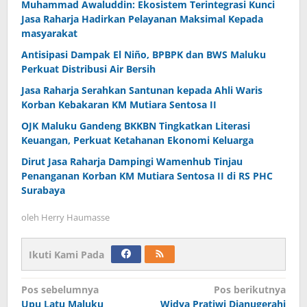
Muhammad Awaluddin: Ekosistem Terintegrasi Kunci
Jasa Raharja Hadirkan Pelayanan Maksimal Kepada
masyarakat
Antisipasi Dampak El Niño, BPBPK dan BWS Maluku
Perkuat Distribusi Air Bersih
Jasa Raharja Serahkan Santunan kepada Ahli Waris
Korban Kebakaran KM Mutiara Sentosa II
OJK Maluku Gandeng BKKBN Tingkatkan Literasi
Keuangan, Perkuat Ketahanan Ekonomi Keluarga
Dirut Jasa Raharja Dampingi Wamenhub Tinjau
Penanganan Korban KM Mutiara Sentosa II di RS PHC
Surabaya
oleh
Herry Haumasse
Ikuti Kami Pada
Navigasi
Pos sebelumnya
Pos berikutnya
Upu Latu Maluku
Widya Pratiwi Dianugerahi